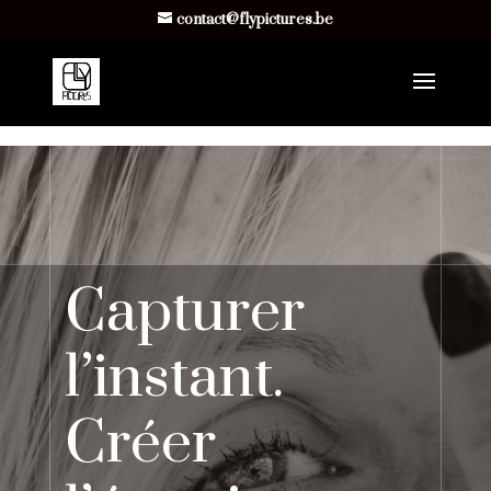
https://flypictures.be
contact@flypictures.be
Capturer
l’instant.
Créer