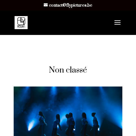
https://flypictures.be
contact@flypictures.be
Non classé